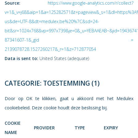
Source:
https://www.google-analytics.com/r/collect?
v=1&_v=j68&aip=1&a=125282571&t=pageview&_s=1&dl=https%3
us&de=UTF-8&dt=medulex.be%20%7C&sd=24-
bit&sr=1024x768&vp=997x739&je=0&_u=YEBAAEAB~&jid=1943674
87341607-1&_gid =
2139078728.1527260217&_r=1&z=712877054
Data is sent to:
United States (adequate)
CATEGORIE: TOESTEMMING (1)
Door op OK te klikken, gaat u akkoord met het Medulex
cookiebeleid. Deze cookie houdt deze beslissing bij.
COOKIE
PROVIDER
TYPE
EXPIRY
NAME