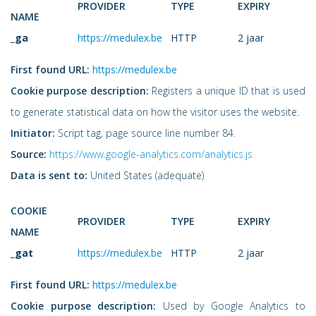
PROVIDER
TYPE
EXPIRY
NAME
_ga
https://medulex.be
HTTP
2 jaar
First found URL:
https://medulex.be
Cookie purpose description:
Registers a unique ID that is used
to generate statistical data on how the visitor uses the website.
Initiator:
Script tag, page source line number 84.
Source:
https://www.google-analytics.com/analytics.js
Data is sent to:
United States (adequate)
COOKIE
PROVIDER
TYPE
EXPIRY
NAME
_gat
https://medulex.be
HTTP
2 jaar
First found URL:
https://medulex.be
Cookie purpose description:
Used by Google Analytics to