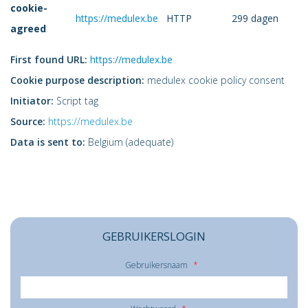
cookie-
https://medulex.be
HTTP
299 dagen
agreed
First found URL:
https://medulex.be
Cookie purpose description:
medulex cookie policy consent
Initiator:
Script tag
Source:
https://medulex.be
Data is sent to:
Belgium (adequate)
GEBRUIKERSLOGIN
Gebruikersnaam
*