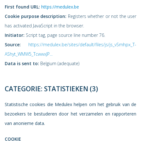
First found URL:
https://medulex.be
Cookie purpose description:
Registers whether or not the user
has activated JavaScript in the browser.
Initiator:
Script tag, page source line number 76.
Source:
https://medulex.be/sites/default/files/js/js_vSmhpx_T-
AShyt_WMW5_TcwwxJP...
Data is sent to:
Belgium (adequate)
CATEGORIE: STATISTIEKEN (3)
Statistische cookies die Medulex helpen om het gebruik van de
bezoekers te bestuderen door het verzamelen en rapporteren
van anonieme data.
COOKIE